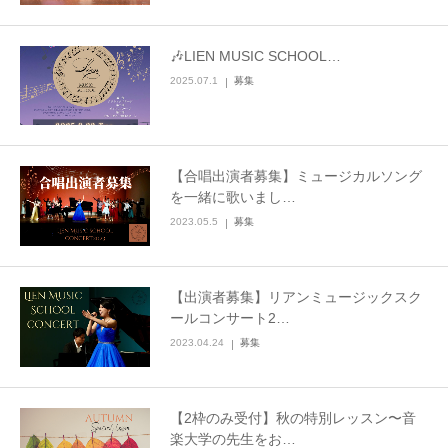
🎶LIEN MUSIC SCHOOL…
2025.07.1
募集
【合唱出演者募集】ミュージカルソング
を一緒に歌いまし…
2023.05.5
募集
【出演者募集】リアンミュージックスク
ールコンサート2…
2023.04.24
募集
【2枠のみ受付】秋の特別レッスン〜音
楽大学の先生をお…